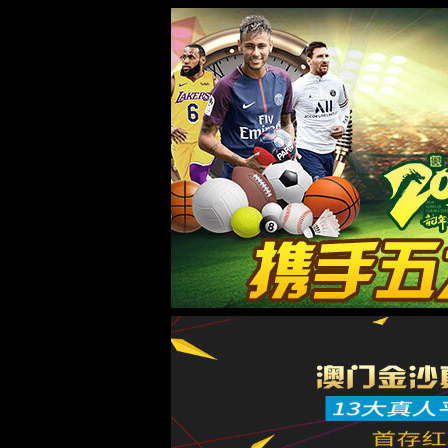
TYC234CC太阳成集团官网
首页
走进TYC234CC
板块介绍
太阳成集团官网