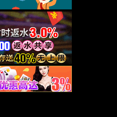
集团有限公司共同主办的ESG中国·创新年会（2025）暨首届ESG
”为主题，旨在进一步激发中国...
七冶集团携手共启智能建造与绿色发展新征程
中国十七冶集团有限公司（以下简称“十七冶集团”）战略合作签约仪式在十
产业协同创新等领域建立深度合作关系，将携手为区...