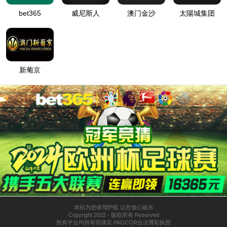
2026.02.24
马跃新程启新篇，实干担当建新功。春节后的
第一个工作日——第五个“阜阳企业家日”，我
市隆重召开全市“真抓实干创先争优 奋力做到
了解详情
在推进皖北地区全面振兴中走在前作示范”暨
2026年“阜阳企业家日”会议，市委书记刘玉
马跃新程 聚力同行│TYC234CC太阳成集团官网集团2026迎新云晚会暨年度表彰盛典圆满举行
杰，市委副...
2026.02.08
新岁启封，万象更新。在这辞旧迎新的美好时
刻，TYC234CC太阳成集团官网集团2026迎新
云晚会暨年度表彰盛典于2月7日隆重举行。集
了解详情
团党委书记、董事长刘海泉，执行总裁刘立
广、刘立超携集团高管团队、各板块管理层代
粥香暖邻里，温情迎新春——通海物业“浓情腊八”活动圆满举办
表、优秀员工代表及一线员工代表，...
2026.01.26
了解详情