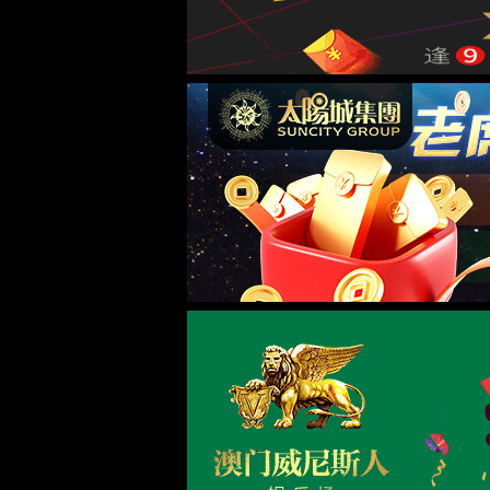
助力企业高质量发展丨阜阳市政协副主
集团官网绿建开展专题调研
2025.04.17
文章来源：
阅读次数：
0
次
分享到
2025年4月16日，阜阳市政协副主席张进率队赴阜阳TY
集团官网绿建总经理刘磊及相关负责人全程陪同交流。